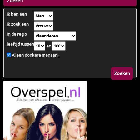
Zoeken
Ik ben een
Ik zoek een
In de regio
leeftijd tussen
en
Alleen donkere mensen!
Zoeken